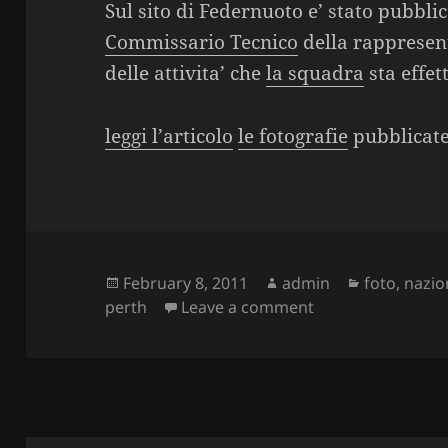
Sul sito di Federnuoto e’ stato pubblic
Commissario Tecnico
della rappresen
delle attivita’ che
la squadra
sta effet
leggi l’articolo
le fotografie
pubblicat
Posted
February 8, 2011
Author
admin
Categories
foto
,
nazio
perth
on
Leave a comment
on Report da Per