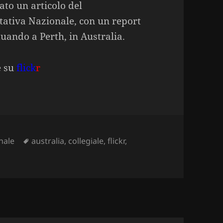
ato un articolo del
tativa Nazionale, con un report
tuando a Perth, in Australia.
e su
flick
r
nale
Tags
australia
,
collegiale
,
flickr
,
th