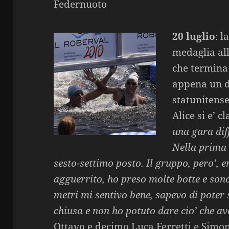
Federnuoto
20 luglio
: 
medaglia all
che termina
appena un de
statunitens
Alice si e’ 
una gara diff
Nella prima 
sesto-settimo posto. Il gruppo, pero’,
agguerrito, ho preso molte botte e sono
metri mi sentivo bene, sapevo di poter 
chiusa e non ho potuto dare cio’ che av
Ottavo e decimo Luca Ferretti e Simon