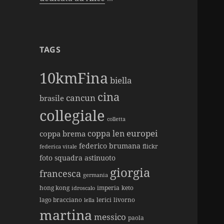
TAGS
10kmFina
biella
cina
cancun
brasile
collegiale
colletta
europei
coppa len
coppa brema
federico brumana
flickr
federica vitale
foto squadra astinuoto
giorgia
francesca
germania
hong kong
imperia
keto
idroscalo
lago bracciano
lerici
livorno
lella
martina
messico
paola