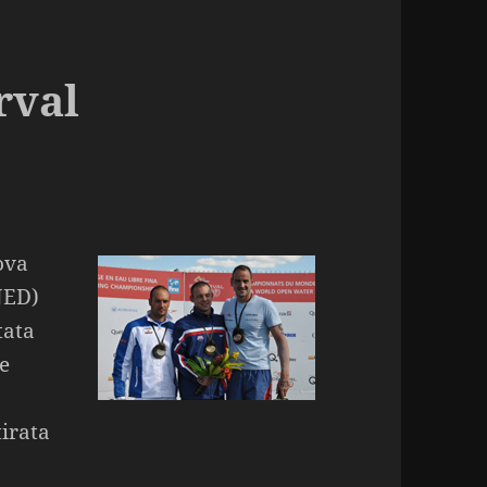
rval
ova
NED)
tata
te
tirata