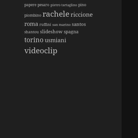
papere
pesaro
pino
pietro tartaglino
rachele
riccione
piombino
roma
santos
ruffini
san marino
slideshow
spagna
shantou
torino
usmiani
videoclip