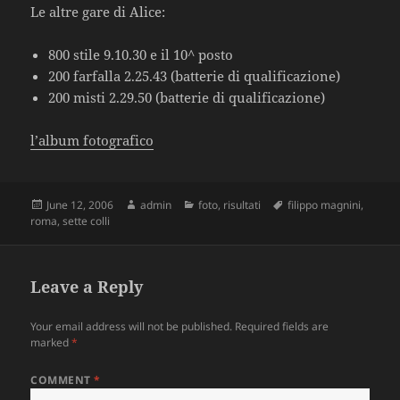
Le altre gare di Alice:
800 stile 9.10.30 e il 10^ posto
200 farfalla 2.25.43 (batterie di qualificazione)
200 misti 2.29.50 (batterie di qualificazione)
l’album fotografico
Posted
June 12, 2006
Author
admin
Categories
foto
,
risultati
Tags
filippo magnini
,
roma
on
,
sette colli
Leave a Reply
Your email address will not be published.
Required fields are
marked
*
COMMENT
*