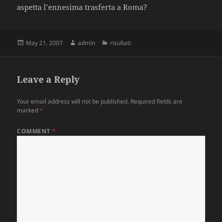
aspetta l’ennesima trasferta a Roma?
Posted
May 21, 2007
Author
admin
Categories
risultati
on
Leave a Reply
Your email address will not be published.
Required fields are
marked
*
COMMENT
*