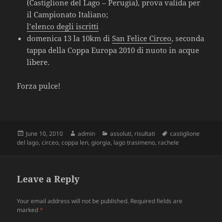
(Castiglione del Lago – Perugia), prova valida per
il Campionato Italiano;
l’elenco degli iscritti
domenica 13 la 10km di
San Felice Circeo
, seconda
tappa della Coppa Europa 2010 di nuoto in acque
libere.
Forza pulce!
Posted
June 10, 2010
Author
admin
Categories
assoluti
,
risultati
Tags
castiglione
del lago
on
,
circeo
,
coppa len
,
giorgia
,
lago trasimeno
,
rachele
Leave a Reply
Your email address will not be published.
Required fields are
marked
*