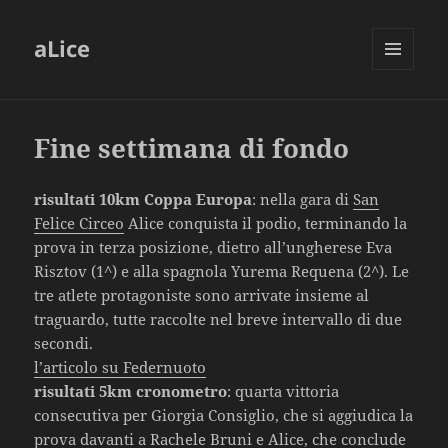
aLice
MENU
AND
WIDGETS
Fine settimana di fondo
risultati 10km Coppa Europa
: nella gara di
San
Felice Circeo
Alice conquista il podio, terminando la
prova in terza posizione, dietro all’ungherese Eva
Risztov (1^) e alla spagnola Yurema Requena (2^). Le
tre atlete protagoniste sono arrivate insieme al
traguardo, tutte raccolte nel breve intervallo di due
secondi.
l’articolo su Federnuoto
risultati 5km cronometro
: quarta vittoria
consecutiva per Giorgia Consiglio, che si aggiudica la
prova davanti a Rachele Bruni e Alice, che conclude