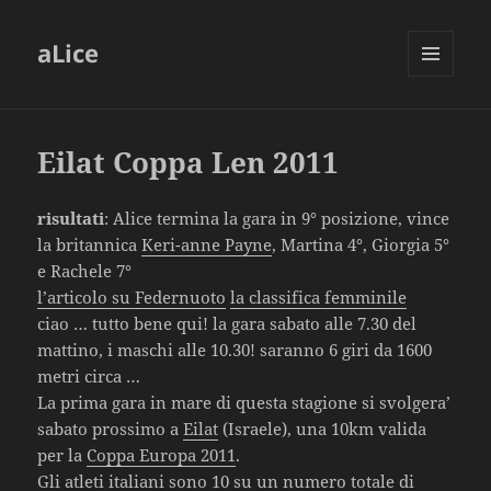
aLice
MENU
AND
WIDGETS
Eilat Coppa Len 2011
risultati
: Alice termina la gara in 9° posizione, vince
la britannica
Keri-anne Payne
, Martina 4°, Giorgia 5°
e Rachele 7°
l’articolo su Federnuoto
la classifica femminile
ciao … tutto bene qui! la gara sabato alle 7.30 del
mattino, i maschi alle 10.30! saranno 6 giri da 1600
metri circa …
La prima gara in mare di questa stagione si svolgera’
sabato prossimo a
Eilat
(Israele), una 10km valida
per la
Coppa Europa 2011
.
Gli atleti italiani sono 10 su un numero totale di