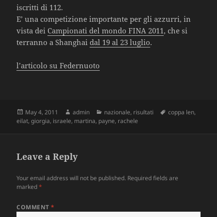
iscritti di 112.
E’ una competizione importante per gli azzurri, in
vista dei
Campionati del mondo FINA 2011
, che si
terranno a Shanghai
dal 19 al 23 luglio
.
l’articolo su Federnuoto
Posted
May 4, 2011
Author
admin
Categories
nazionale
,
risultati
Tags
coppa len
,
eilat
on
,
giorgia
,
israele
,
martina
,
payne
,
rachele
Leave a Reply
Your email address will not be published.
Required fields are
marked
*
COMMENT
*