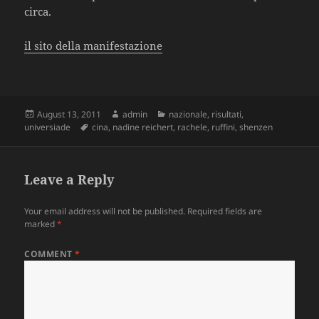
circa.
il sito della manifestazione
Posted
August 13, 2011
Author
admin
Categories
nazionale
,
risultati
,
universiade
on
Tags
cina
,
nadine reichert
,
rachele
,
ruffini
,
shenzen
Leave a Reply
Your email address will not be published.
Required fields are
marked
*
COMMENT
*