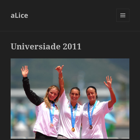
aLice
MENU
AND
WIDGETS
Universiade 2011