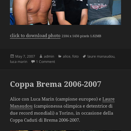
click to download photo
2184 x 1456 pixels 1.82MB
Posted
May 7, 2007
Author
admin
Categories
alice
,
foto
Tags
laure manaudou
,
luca marin
on
1 Comment
on Popular
Coppa Brema 2006-2007
Alice con Luca Marin (campione europeo) e
Laure
Manaudou
(campionessa olimpica e detentrice di
due record mondiali) a Torino, in occasione della
Coppa Caduti di Brema 2006-2007.