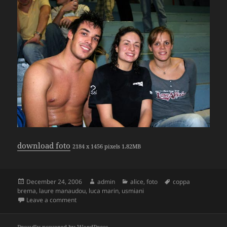
download foto
2184 x 1456 pixels 1.82MB
Posted
December 24, 2006
Author
admin
Categories
alice
,
foto
Tags
coppa
brema
on
,
laure manaudou
,
luca marin
,
usmiani
Leave a comment
on Coppa Brema 2006-2007