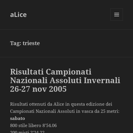
aLice
MENU
AND
WIDGETS
Tag:
trieste
Risultati Campionati
Nazionali Assoluti Invernali
26-27 nov 2005
Risultati ottenuti da Alice in questa edizione dei
Campionati Nazionali Assoluti in vasca da 25 metri:
sabato
800 stile libero 8’54.06
200 misti 2’24.22