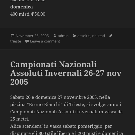
domenica
400 misti 4’56.00
Posted
November 26, 2005
Author
admin
Categories
assoluti
,
risultati
Tags
trieste
on
Leave a comment
on Risultati Campionati Nazionali Assoluti I
Campionati Nazionali
Assoluti Invernali 26-27 nov
2005
Sabato 26 e domenica 27 novembre 2005, nella
piscina “Bruno Bianchi” di Trieste, si svolgeranno i
Campionati Nazionali Assoluti Invernali in vasca da
25 metri.
Alice scendera’ in vasca sabato pomeriggio, per
disputare gli 800 stile libero e i 200 misti e domenica